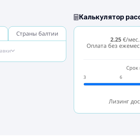
Калькулятор рас
Страны балтии
2.25
€/мес.
Оплата без ежеме
тавки
Срок 
3
6
Лизинг дос