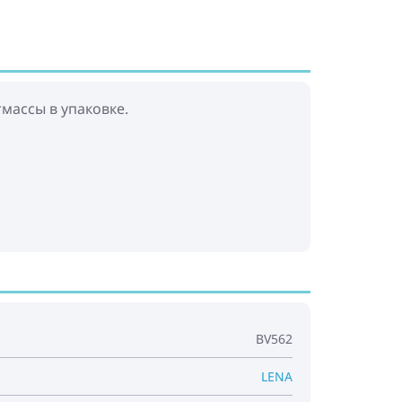
тмассы в упаковке.
BV562
LENA