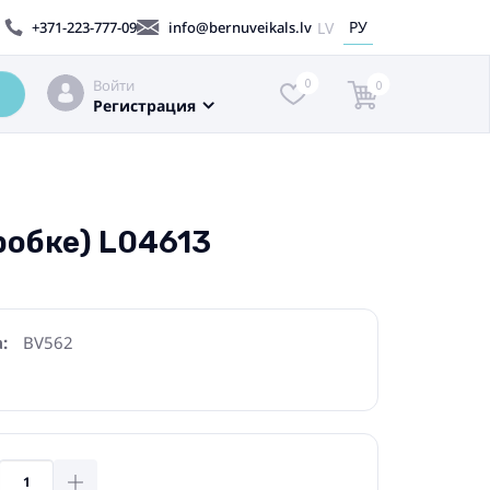
РУ
LV
+371-223-777-09
info@bernuveikals.lv
Войти
0
0
Регистрация
робке) L04613
:
BV562