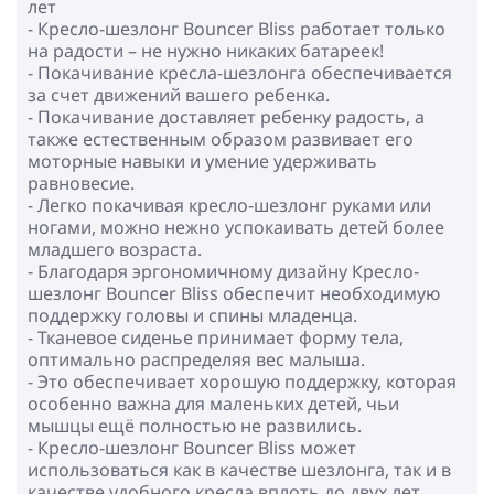
лет
- Кресло-шезлонг Bouncer Bliss работает только
на радости – не нужно никаких батареек!
- Покачивание кресла-шезлонга обеспечивается
за счет движений вашего ребенка.
- Покачивание доставляет ребенку радость, а
также естественным образом развивает его
моторные навыки и умение удерживать
равновесие.
- Легко покачивая кресло-шезлонг руками или
ногами, можно нежно успокаивать детей более
младшего возраста.
- Благодаря эргономичному дизайну Кресло-
шезлонг Bouncer Bliss обеспечит необходимую
поддержку головы и спины младенца.
- Тканевое сиденье принимает форму тела,
оптимально распределяя вес малыша.
- Это обеспечивает хорошую поддержку, которая
особенно важна для маленьких детей, чьи
мышцы ещё полностью не развились.
- Кресло-шезлонг Bouncer Bliss может
использоваться как в качестве шезлонга, так и в
качестве удобного кресла вплоть до двух лет