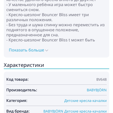
- У маленького ребёнка игра может быстро
смениться сном.
- Кресло-шезлонг Bouncer Bliss имеет три
различных положения.
- Без труда и шума спинку можно переместить из
поднятого в опущенное положение,
предназначенное для сна.
- Кресло-шезлонг Bouncer Bliss t может быть
сложено в компактное, удобное для хранения и
транспортировки состояние.
Показать больше
- Это изделие разработано в тесном
сотрудничестве с ведущими педиатрами,
Характеристики
детскими психологами и акушерами
- Вес: 2,1 кг
- В разложенном состоянии (высокое положение):
Код товара:
BV648
39 x 79 x 56 см
- В сложенном состоянии: 39 x 89 x 11 см
Производитель:
BABYBJÖRN
Категория:
Детские кресла-качалки
Вид бренда:
BABYBJÖRN Детские кресла-качалки