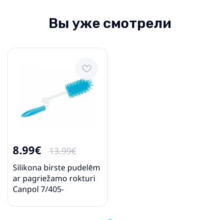
Вы уже смотрели
8.99€
13.99€
Silikona birste pudelēm
ar pagriežamo rokturi
Сanpol 7/405-
izpārdošana