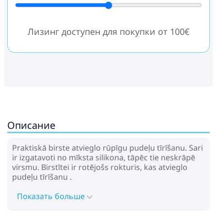
Лизинг доступен для покупки от 100€
Описание
Praktiskā birste atvieglo rūpīgu pudeļu tīrīšanu. Sari
ir izgatavoti no mīksta silikona, tāpēc tie neskrāpē
virsmu. Birstītei ir rotējošs rokturis, kas atvieglo
pudeļu tīrīšanu .
Показать больше