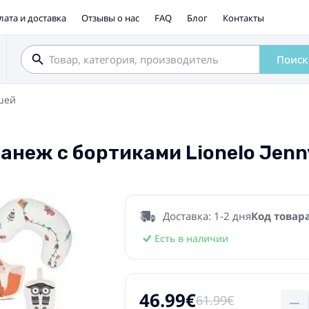
лата и доставка
Отзывы о нас
FAQ
Блог
Контакты
Поиск
шей
еж с бортиками Lionelo Jenny
Доставка: 1-2 дня
Код товара
Есть в наличии
46.99€
61.99€