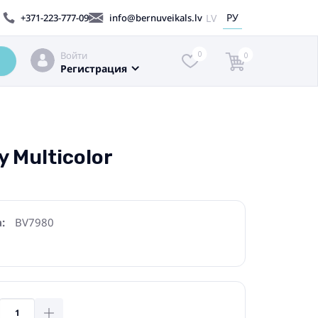
РУ
LV
+371-223-777-09
info@bernuveikals.lv
Войти
0
0
Регистрация
 Multicolor
:
BV7980