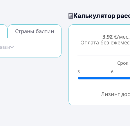
Калькулятор рас
Страны балтии
3.92
€/мес.
Оплата без ежеме
тавки
Срок 
3
6
Лизинг дос