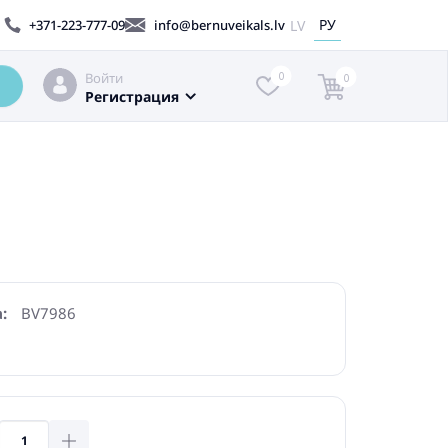
РУ
LV
+371-223-777-09
info@bernuveikals.lv
Войти
0
0
Регистрация
:
BV7986