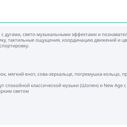
t с дугами, свето-музыкальными эффектами и познават
ку, тактильные ощущения, координацию движений и ц
нспортировку.
ок, мягкий енот, сова-зеркальце, погремушка-кольцо, п
инут спокойной классической музыки (Шопен) и New Age с 
 ярким светом