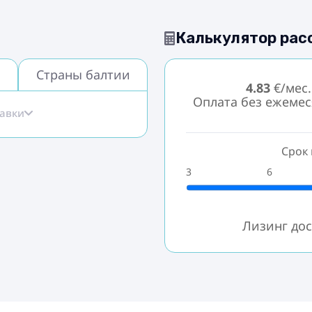
Калькулятор рас
Страны балтии
4.83
€/мес.
Оплата без ежеме
тавки
Срок 
3
6
Лизинг дос