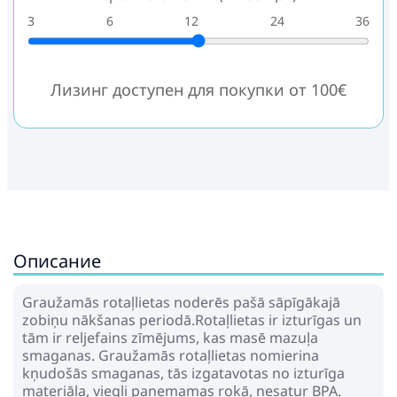
3
6
12
24
36
Лизинг доступен для покупки от 100€
Описание
Graužamās rotaļlietas noderēs pašā sāpīgākajā
zobiņu nākšanas periodā.Rotaļlietas ir izturīgas un
tām ir reljefains zīmējums, kas masē mazuļa
smaganas. Graužamās rotaļlietas nomierina
kņudošās smaganas, tās izgatavotas no izturīga
materiāla, viegli paņemamas rokā, nesatur BPA.