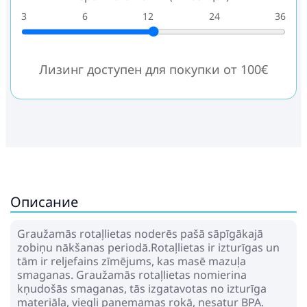
3
6
12
24
36
Лизинг доступен для покупки от 100€
Описание
Graužamās rotaļlietas noderēs pašā sāpīgākajā
zobiņu nākšanas periodā.Rotaļlietas ir izturīgas un
tām ir reljefains zīmējums, kas masē mazuļa
smaganas. Graužamās rotaļlietas nomierina
kņudošās smaganas, tās izgatavotas no izturīga
materiāla, viegli paņemamas rokā, nesatur BPA.