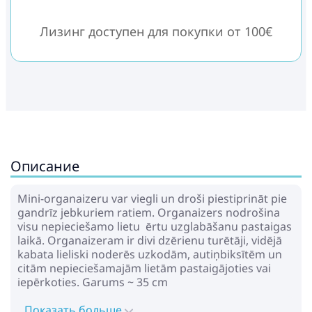
Лизинг доступен для покупки от 100€
Описание
Mini-organaizeru var viegli un droši piestiprināt pie
gandrīz jebkuriem ratiem. Organaizers nodrošina
visu nepieciešamo lietu ērtu uzglabāšanu pastaigas
laikā. Organaizeram ir divi dzērienu turētāji, vidējā
kabata lieliski noderēs uzkodām, autiņbiksītēm un
citām nepieciešamajām lietām pastaigājoties vai
iepērkoties. Garums ~ 35 cm
Показать больше