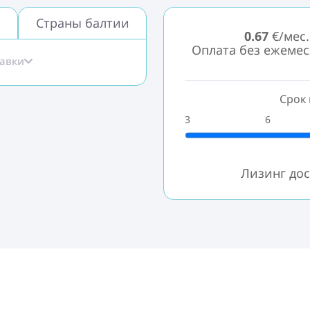
Страны балтии
0.67
€/мес.
Оплата без ежеме
тавки
Срок 
3
6
Лизинг дос