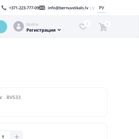
РУ
LV
+371-223-777-09
info@bernuveikals.lv
Войти
0
0
Регистрация
:
BV533