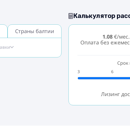
Калькулятор рас
Страны балтии
1.08
€/мес.
Оплата без ежеме
тавки
Срок 
3
6
Лизинг дос