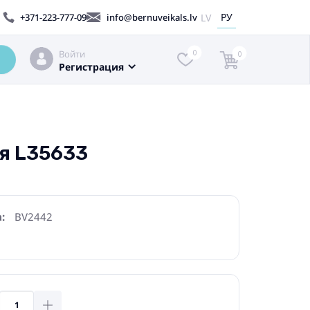
РУ
LV
+371-223-777-09
info@bernuveikals.lv
Войти
0
0
Регистрация
ия L35633
:
BV2442