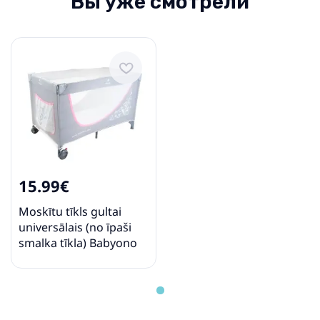
Вы уже смотрели
15.99€
Moskītu tīkls gultai
universālais (no īpaši
smalka tīkla) Babyono
084-izpārdošana