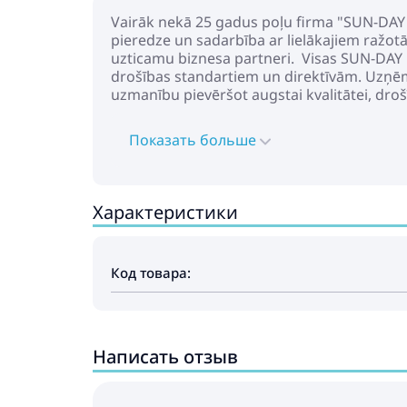
Vairāk nekā 25 gadus poļu firma "SUN-DAY 
pieredze un sadarbība ar lielākajiem ražo
uzticamu biznesa partneri. Visas SUN-DAY rot
drošības standartiem un direktīvām. Uzņēm
uzmanību pievēršot augstai kvalitātei, drošī
Показать больше
Характеристики
Код товара:
Написать отзыв