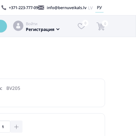
РУ
LV
+371-223-777-09
info@bernuveikals.lv
Войти
0
0
Регистрация
:
BV205