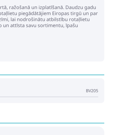
rtā, ražošanā un izplatīšanā. Daudzu gadu
aļlietu piegādātājiem Eiropas tirgū un par
mi, lai nodrošinātu atbilstību rotaļlietu
un attīsta savu sortimentu, īpašu
BV205