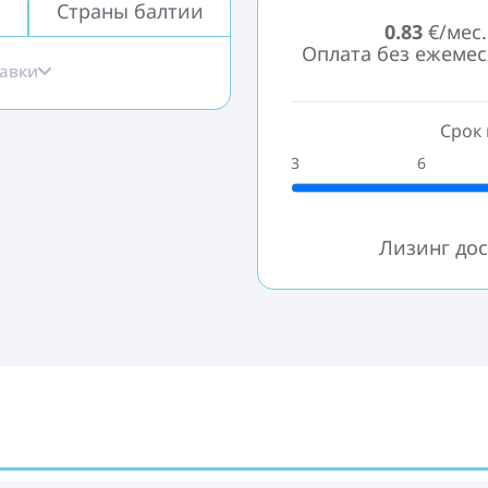
Страны балтии
0.83
€/мес.
Оплата без ежеме
тавки
Срок 
3
6
Лизинг дос