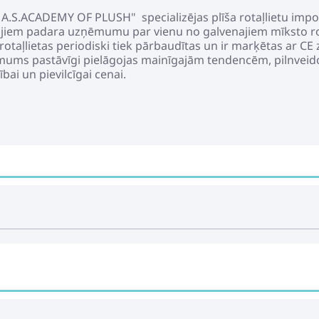
A.S.ACADEMY OF PLUSH" specializējas plīša rotaļlietu impo
tājiem padara uzņēmumu par vienu no galvenajiem mīksto rot
aļlietas periodiski tiek pārbaudītas un ir marķētas ar CE zī
ums pastāvīgi pielāgojas mainīgajām tendencēm, pilnveido 
bai un pievilcīgai cenai.