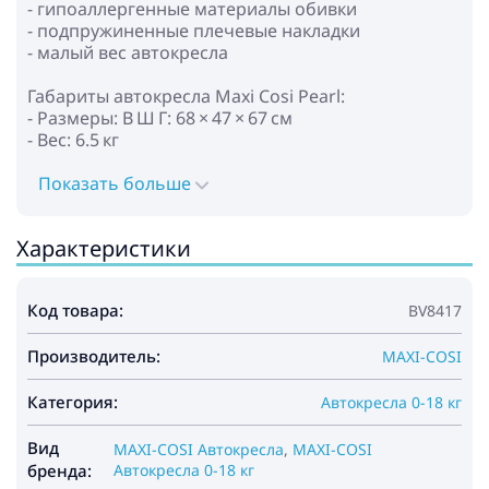
- гипоаллергенные материалы обивки
- подпружиненные плечевые накладки
- малый вес автокресла
Габариты автокресла Maxi Cosi Pearl:
- Размеры: В Ш Г: 68 × 47 × 67 см
- Вес: 6.5 кг
Установка автокресла Maxi Cosi Pearl:
Показать больше
- лицом вперёд
- устанавливается на базу Familyfix (можно
Характеристики
приобрести отдельно) с креплениями Isofix и
дополнительным упором в пол
- малыш пристегивается внутренними ремнями
Код товара:
BV8417
автокресла
Производитель:
MAXI-COSI
Категория:
Автокресла 0-18 кг
Вид
MAXI-COSI Автокресла
,
MAXI-COSI
бренда:
Автокресла 0-18 кг