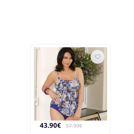
43.90€
57.99€