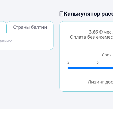
Калькулятор рас
Страны балтии
3.66
€/мес.
Оплата без ежеме
тавки
Срок 
3
6
Лизинг дос