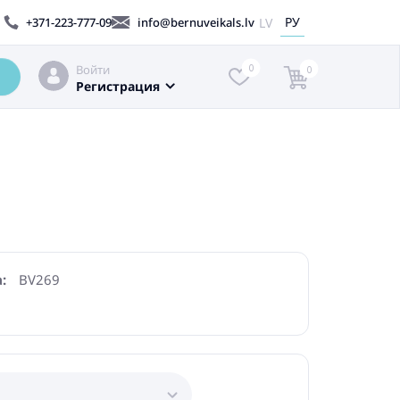
РУ
LV
+371-223-777-09
info@bernuveikals.lv
Войти
0
0
Регистрация
:
BV269