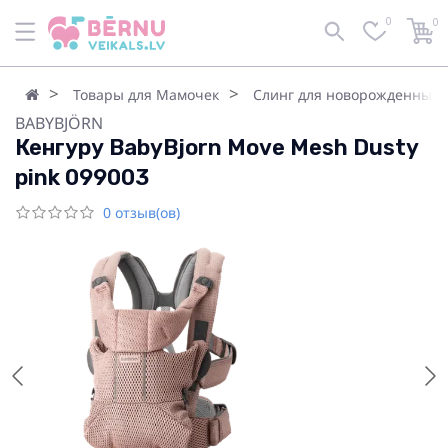
0
0
Товары для Мамочек
Слинг для новорожденных
BABYBJÖRN
Кенгуру BabyBjorn Move Mesh Dusty
pink 099003
0 отзыв(ов)