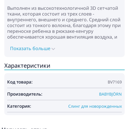
Выполнен из высокотехнологичной 3D сетчатой
ткани, которая состоит из трех слоев -
внутреннего, внешнего и среднего. Средний слой
состоит из тонкого волокна, благодаря этому при
переноске ребенка в рюкзаке-кенгуру
обеспечивается хорошая вентиляция воздуха, и
малышу не будет жарко.
Показать больше
Ребенка можно переносить в 2-х положениях.
1. Положение "лицом к родителю" для детей с
Характеристики
минимальным весом 3,2 кг и ростом 53 см. Вы
можете регулировать размер фронтальной части
по росту малыша, размер поддержки головы и
Код товара:
BV7169
отверстий для ножек. Эргономичное место для
сиденья гарантирует малышу оптимально
Производитель:
удобную и правильную посадку с широким
BABYBJÖRN
расположением ног.
2. Положение "лицом к миру" предназначено для
Категория:
Слинг для новорожденных
подросшего ребенка минимальным возрастом 5
месяцев, как только ваш ребенок научится
держать головку самостоятельно.