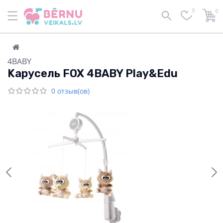
0
0
4BABY
Kарусель FOX 4BABY Play&Edu
0 отзыв(ов)