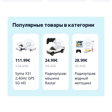
Популярные товары в категории
111.99€
24.99€
28.99€
134.49€
34.49€
39.49€
Syma X31
Радиоуправляемая
Радиоуправляемый
2,4GHz GPS
машина
водный
5G HD
Rastar
мотоцикл
tālvadības
HUMMER EV
(USB)
drons ar
1:26 6+
разные 22
tālvadības
CB41280
cm 1:47 4+
kameru
CB49987