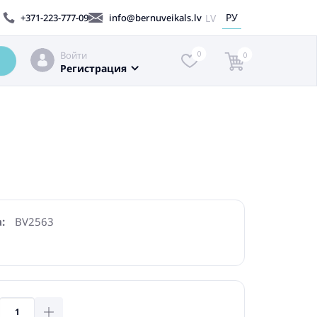
РУ
LV
+371-223-777-09
info@bernuveikals.lv
Войти
0
0
Регистрация
:
BV2563