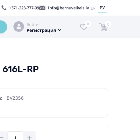
РУ
LV
+371-223-777-09
info@bernuveikals.lv
Войти
0
0
Регистрация
" 616L-RP
:
BV2356