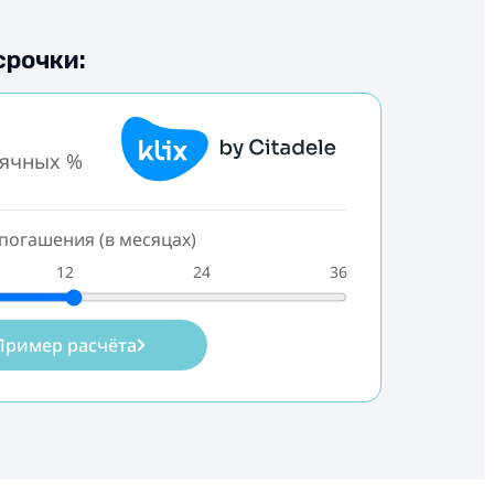
срочки:
сячных %
погашения (в месяцах)
12
24
36
Пример расчёта