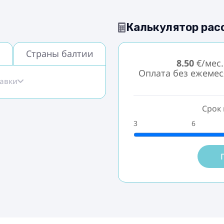
Калькулятор рас
Страны балтии
8.50
€/мес.
Оплата без ежеме
тавки
Срок 
3
6