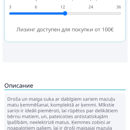
3
6
12
24
36
Лизинг доступен для покупки от 100€
Описание
Droša un maiga suka ar dabīgiem sariem mazuļu
matu ķemmēšanai, komplektā ar ķemmi. Mīkstie
sariņi ir ideāli piemēroti, lai rūpētos par delikātiem
bērnu matiem, un, pateicoties antistatiskajām
īpašībām, neelektrizē matus. Ķemmes zobiņi ar
noapaļotiem galiem, lai ir droši maigajai mazuļa