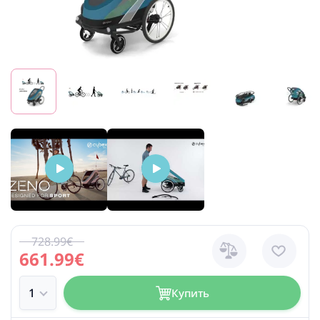
728.99€
661.99€
Купить