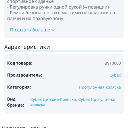
спортивное сиденье
- Регулировка ручки одной рукой (4 позиции)
- Ремни безопасности с мягкими накладками на
плечи и на паховую зону
- Ручной тормоз
- Легкая смена конфигураций при помощи
Показать больше
адаптера (для велосипеда в комплекте, для зимы -
можно приобрести отдельно)
Характеристики
- Вентиляция на 360°
- Светоотражающие детали
- Наличие заднего большого кармана и 2
Код товара:
BV10600
кармашков в салоне, куда ребенок может
положить любимые вкусняшки и игрушки
Производитель:
- Тканевые чехлы можно стирать в машине при
Cybex
30°
Категория:
Прогулочная коляска
Габариты:
- Размеры в разложенном виде (Д×Ш×В): 140-
Вид
Cybex Детские Коляски
,
Cybex Прогулочная
155x68,5x104-122 см
бренда:
коляска
- Размеры в сложенном виде (Д×Ш×В): 99,5x58x35
см
- Размер колес: задние - 20 дюймов
- Вес: 12,5 кг