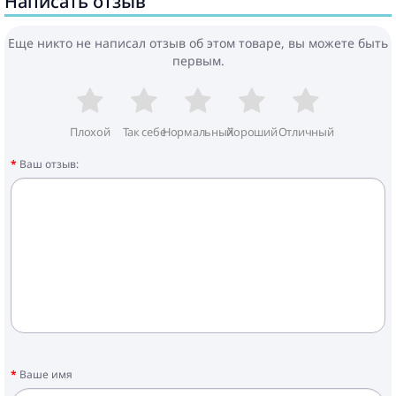
Написать отзыв
Комплектация:
Еще никто не написал отзыв об этом товаре, вы можете быть
- Рама
первым.
- Сидячий блок
- 2 больших задних колеса
- 2 маленьких передних колеса
- Адаптер для крепежа велосипеда
Плохой
Так себе
Нормальный
Хороший
Отличный
- Флажок
Ваш отзыв:
Ваше имя