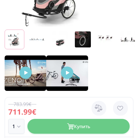
783.99€
711.99€
Купить