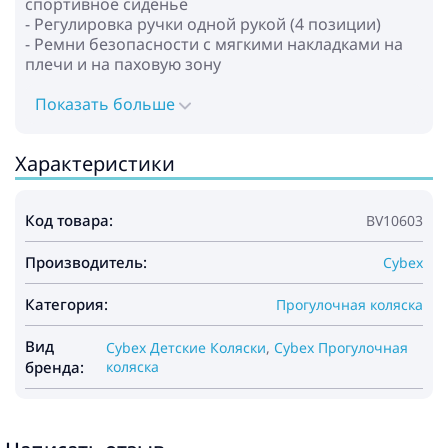
спортивное сиденье
- Регулировка ручки одной рукой (4 позиции)
- Ремни безопасности с мягкими накладками на
плечи и на паховую зону
- Ручной тормоз
- Легкая смена конфигураций при помощи
Показать больше
адаптера (для велосипеда в комплекте, для зимы -
можно приобрести отдельно)
Характеристики
- Вентиляция на 360°
- Светоотражающие детали
- Наличие заднего большого кармана и 2
Код товара:
BV10603
кармашков в салоне, куда ребенок может
положить любимые вкусняшки и игрушки
Производитель:
- Тканевые чехлы можно стирать в машине при
Cybex
30°
Категория:
Прогулочная коляска
Габариты:
- Размеры в разложенном виде (Д×Ш×В): 140-
Вид
Cybex Детские Коляски
,
Cybex Прогулочная
155x68,5x104-122 см
бренда:
коляска
- Размеры в сложенном виде (Д×Ш×В): 99,5x58x35
см
- Размер колес: задние - 20 дюймов
- Вес: 12,5 кг