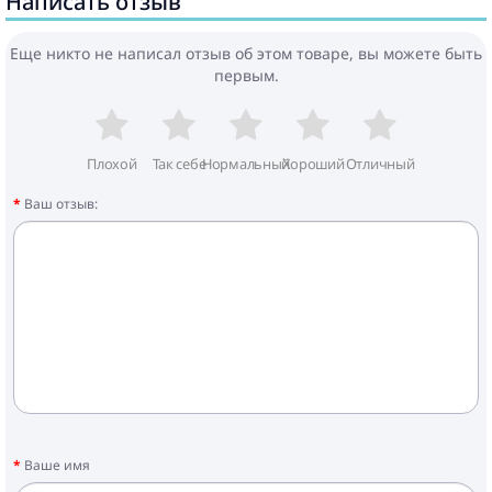
Написать отзыв
Комплектация:
Еще никто не написал отзыв об этом товаре, вы можете быть
- Рама
первым.
- Сидячий блок
- 2 больших задних колеса
- 2 маленьких передних колеса
- Адаптер для крепежа велосипеда
Плохой
Так себе
Нормальный
Хороший
Отличный
- Флажок
Ваш отзыв:
Ваше имя