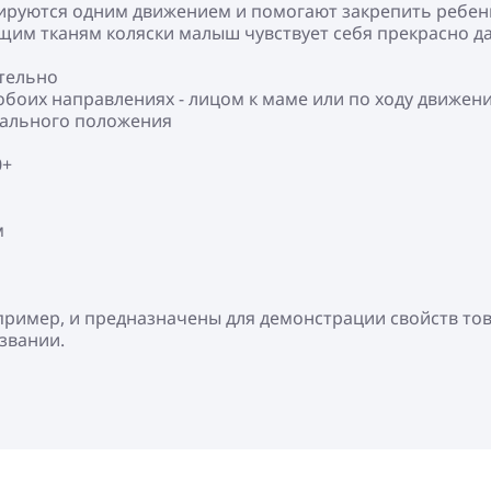
ируются одним движением и помогают закрепить ребенка
щим тканям коляски малыш чувствует себя прекрасно д
ятельно
обоих направлениях - лицом к маме или по ходу движен
нтального положения
0+
м
пример, и предназначены для демонстрации свойств то
азвании.