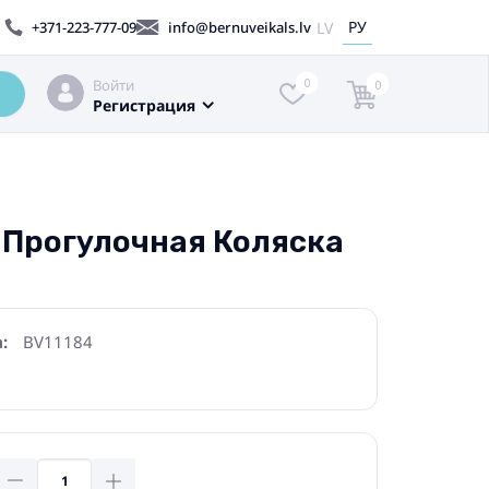
РУ
LV
+371-223-777-09
info@bernuveikals.lv
Войти
0
0
Регистрация
me Прогулочная Коляска
:
BV11184