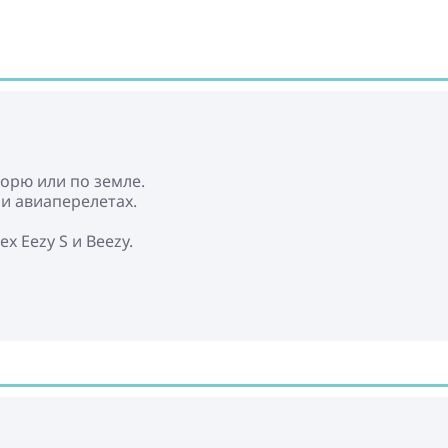
морю или по земле.
и авиаперелетах.
x Eezy S и Beezy.