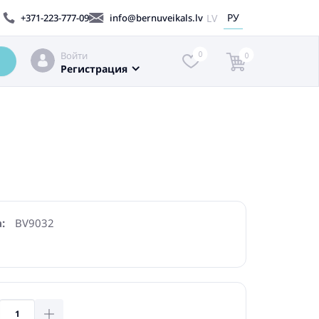
РУ
LV
+371-223-777-09
info@bernuveikals.lv
Войти
0
0
Регистрация
:
BV9032