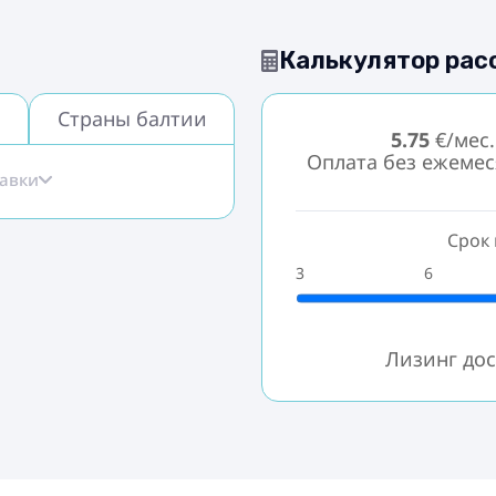
Калькулятор рас
Страны балтии
5.75
€/мес.
Оплата без ежеме
тавки
Срок 
3
6
Лизинг дос