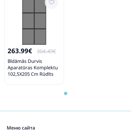
263.99€
304.49€
Bīdāmās Durvis
Aparatūras Komplektu
102,5X205 Cm Rūdīts
Stikls Vidaxl
Меню сайта