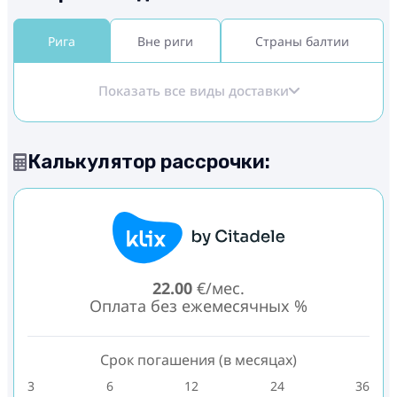
Рига
Вне риги
Страны балтии
Показать все виды доставки
Калькулятор рассрочки:
22.00
€/мес.
Оплата без ежемесячных %
Срок погашения (в месяцах)
3
6
12
24
36