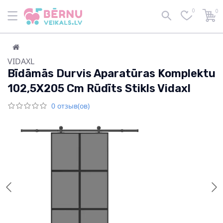
0
0
VIDAXL
Bīdāmās Durvis Aparatūras Komplektu
102,5X205 Cm Rūdīts Stikls Vidaxl
0 отзыв(ов)