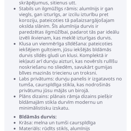
skrāpējumus, sitienus utt.
Stabils un ilgmūžīgs rāmis: alumīnijs ir gan
viegls, gan izturīgs, ar izcilu izturību pret
koroziju, pateicoties tā pašaizsargājošajam
oksīda slānim. Šīs alumīnija durvis ir
paredzētas ilgmūžībai, padarot tās par ideālu
izvēli ikvienam, kas meklē izturīgas durvis.
Klusa un vienmērīga slīdēšana: pateicoties
iekšējiem gultņiem, jūsu iekšējās bīdāmās
durvis slīdēs gludi un klusi. Komplektā ir
iekļauti arī durvju aizturi, kas novērsīs rullīšu
noskriešanu no sliedēm, savukārt gumijas
blīves mazinās triecienu un troksni.
Labs privātums: durvju panelis ir izgatavots no
tumša, caurspīdīga stikla, kas nodrošinās
privātumu jūsu mājās un birojā.
Plāns dizains: plānais rāmja dizains piešķir
bīdāmajām stikla durvīm modernu un
minimālistisku izskatu.
Bīdāmās durvis:
Krāsa: melna un tumši caurspīdīga
Materiāls: rūdīts stikls, alumīnijs