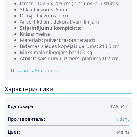
Izmēri: 102,5 x 205 cm (platums, augstums)
Stikla biezums: 5 mm
Durvju biezums: 2 cm
Ar vertikālām, dekoratīvām līnijām
Stiprinājumu komplekts:
Krāsa: melna
Materiāls: pulverkrāsots tērauds
Bīdāmās sliedes kopējais garums: 213,5 cm
Maksimālā slogojamība: 100 kg
Atbilstošais durvju izmērs: platums 107 cm,
biezums 35-45 mm
Показать больше
Ar 2 caurumiem katrā 2 pusē
Nepieciešama salikšana: jā
Sūtījumā iekļauts:
Характеристики
1 x Bīdāmās durvis
2 x sliedes
2 x durvju apstāšanās detaļas
Код товара:
BV265441
2 x ritenīši
5 x stiprinājuma skavas
Производитель:
1 x grīdas vadotne
vidaXL
Citas nepieciešamās detaļas
Цвет:
Melns