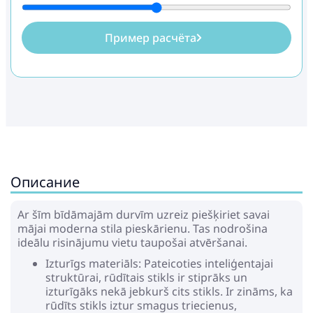
Пример расчёта
Описание
Ar šīm bīdāmajām durvīm uzreiz piešķiriet savai
mājai moderna stila pieskārienu. Tas nodrošina
ideālu risinājumu vietu taupošai atvēršanai.
Izturīgs materiāls: Pateicoties inteliģentajai
struktūrai, rūdītais stikls ir stiprāks un
izturīgāks nekā jebkurš cits stikls. Ir zināms, ka
rūdīts stikls iztur smagus triecienus,