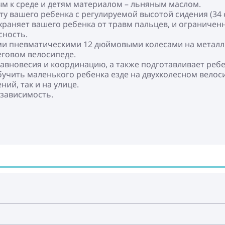
м к среде и детям материалом – льняным маслом.
осту вашего ребенка с регулируемой высотой сидения (34 с
храняет вашего ребенка от травм пальцев, и ограничен
сность.
ми пневматическими 12 дюймовыми колесами на металли
еговом велосипеде.
равновесия и координацию, а также подготавливает ребе
бучить маленького ребенка езде на двухколесном велос
ий, так и на улице.
езависимость.