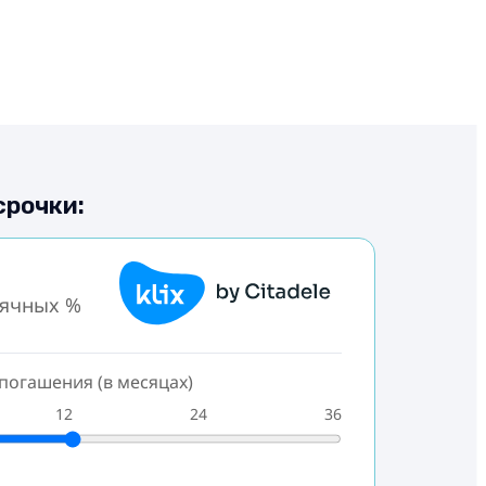
срочки:
сячных %
погашения (в месяцах)
12
24
36