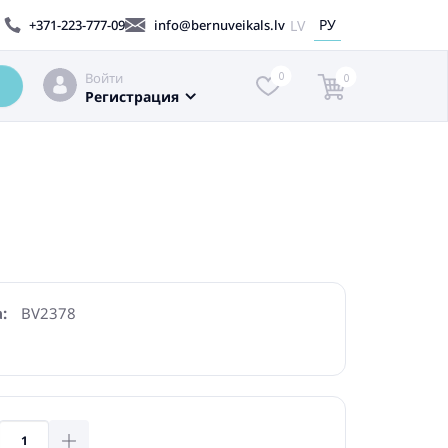
РУ
LV
+371-223-777-09
info@bernuveikals.lv
Войти
0
0
Регистрация
:
BV2378