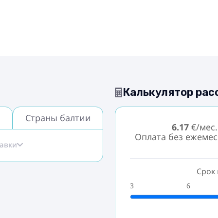
Калькулятор рас
Страны балтии
6.17
€/мес.
Оплата без ежеме
тавки
Срок 
3
6