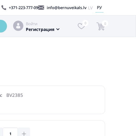
РУ
LV
+371-223-777-09
info@bernuveikals.lv
Войти
0
0
Регистрация
:
BV2385