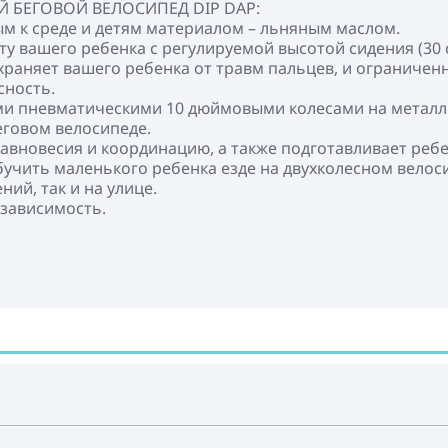
 БЕГОВОЙ ВЕЛОСИПЕД DIP DAP:
м к среде и детям материалом – льняным маслом.
осту вашего ребенка с регулируемой высотой сидения (30 с
храняет вашего ребенка от травм пальцев, и ограничен
сность.
ми пневматическими 10 дюймовыми колесами на металли
еговом велосипеде.
равновесия и координацию, а также подготавливает ребе
бучить маленького ребенка езде на двухколесном велос
ий, так и на улице.
езависимость.