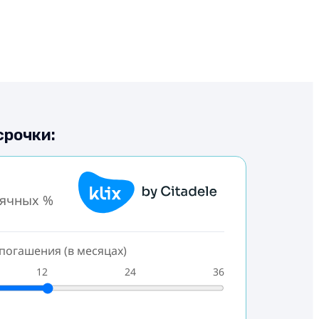
срочки:
сячных %
погашения (в месяцах)
12
24
36