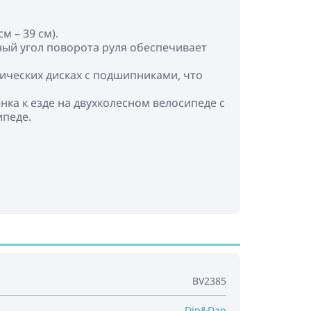
м – 39 см).
ный угол поворота руля обеспечивает
ческих дисках с подшипниками, что
нка к езде на двухколесном велосипеде с
ипеде.
BV2385
Dip&Dap