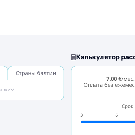
Калькулятор рас
Страны балтии
7.00
€/мес.
Оплата без ежеме
тавки
Срок 
3
6