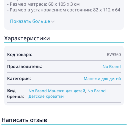
- Размер матраса: 60 x 105 x 3 см
- Размер в установленном состоянии: 82 x 112 x 64
см
- Размер в сложенном состоянии в сумке: 49 x 60 x
Показать больше
14 см
- Высота: 63 см
Характеристики
- Размер упаковки: 49 x 60 x 14 см
- Вес манежа: 5 кг
- Вес вместе с сумкой: 6 кг
Код товара:
BV9360
Сумка и матрас в комплекте
Производитель:
No Brand
Категория:
Манежи для детей
Вид
No Brand Манежи для детей
,
No Brand
бренда:
Детские кроватки
Написать отзыв