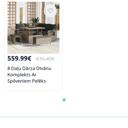
559.99€
616.49€
8 Daļu Dārza Dīvānu
Komplekts Ar
Spilveniem Pelēks
Polietilēna
Rotangpalma Akācija
Vidaxl