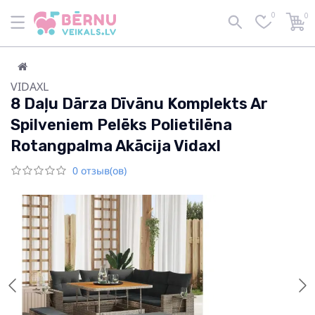
0
0
VIDAXL
8 Daļu Dārza Dīvānu Komplekts Ar
Spilveniem Pelēks Polietilēna
Rotangpalma Akācija Vidaxl
0 отзыв(ов)