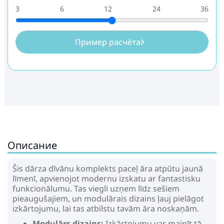
3
6
12
24
36
Пример расчёта
Описание
Šis dārza dīvānu komplekts paceļ āra atpūtu jaunā
līmenī, apvienojot modernu izskatu ar fantastisku
funkcionālumu. Tas viegli uzņem līdz sešiem
pieaugušajiem, un modulārais dizains ļauj pielāgot
izkārtojumu, lai tas atbilstu tavām āra noskaņām.
Modulārs dizains:
Izkārtojumu var mainīt tā,