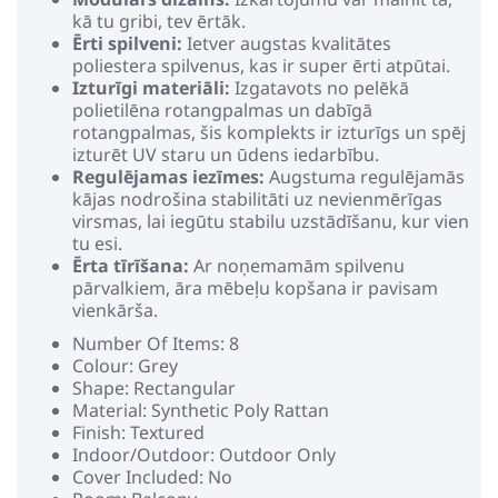
kā tu gribi, tev ērtāk.
Ērti spilveni:
Ietver augstas kvalitātes
poliestera spilvenus, kas ir super ērti atpūtai.
Izturīgi materiāli:
Izgatavots no pelēkā
polietilēna rotangpalmas un dabīgā
rotangpalmas, šis komplekts ir izturīgs un spēj
izturēt UV staru un ūdens iedarbību.
Regulējamas iezīmes:
Augstuma regulējamās
kājas nodrošina stabilitāti uz nevienmērīgas
virsmas, lai iegūtu stabilu uzstādīšanu, kur vien
tu esi.
Ērta tīrīšana:
Ar noņemamām spilvenu
pārvalkiem, āra mēbeļu kopšana ir pavisam
vienkārša.
Number Of Items: 8
Colour: Grey
Shape: Rectangular
Material: Synthetic Poly Rattan
Finish: Textured
Indoor/Outdoor: Outdoor Only
Cover Included: No