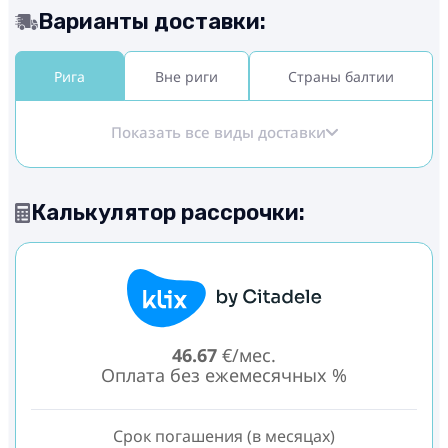
Варианты доставки:
Рига
Вне риги
Страны балтии
Показать все виды доставки
Калькулятор рассрочки:
46.67
€/мес.
Оплата без ежемесячных %
Срок погашения (в месяцах)