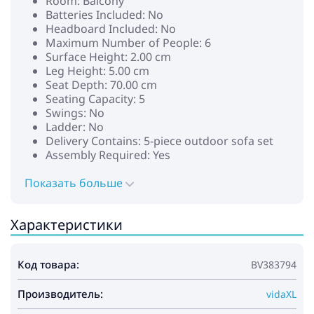
Room: Balcony
Batteries Included: No
Headboard Included: No
Maximum Number of People: 6
Surface Height: 2.00 cm
Leg Height: 5.00 cm
Seat Depth: 70.00 cm
Seating Capacity: 5
Swings: No
Ladder: No
Delivery Contains: 5-piece outdoor sofa set
Assembly Required: Yes
Recommended Number of People for
Показать больше
Assembly: 2
Характеристики
Код товара:
BV383794
Производитель:
vidaXL