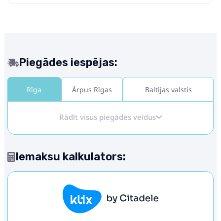
Piegādes iespējas:
Rīga
Ārpus Rīgas
Baltijas valstis
Rādīt visus piegādes veidus
Iemaksu kalkulators: