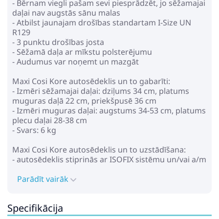
- Bērnam viegli pašam sevi piesprādzēt, jo sēžamajai
daļai nav augstās sānu malas
- Atbilst jaunajam drošības standartam I-Size UN
R129
- 3 punktu drošības josta
- Sēžamā daļa ar mīkstu polsterējumu
- Audumus var noņemt un mazgāt
Maxi Cosi Kore autosēdeklis un to gabarīti:
- Izmēri sēžamajai daļai: dziļums 34 cm, platums
muguras daļā 22 cm, priekšpusē 36 cm
- Izmēri muguras daļai: augstums 34-53 cm, platums
plecu daļai 28-38 cm
- Svars: 6 kg
Maxi Cosi Kore autosēdeklis un to uzstādīšana:
- autosēdeklis stiprinās ar ISOFIX sistēmu un/vai a/m
drošības jostu
- ar seju braukšanas virzienā
Parādīt vairāk
- bērns autosēdeklī fiksējas ar a/m drošības jostu
Specifikācija
! Tomēr, ja Jūsu automašīnai nav ISOFIX
stiprināšanas sistēmas, tas nenozīmē, ka šis modelis