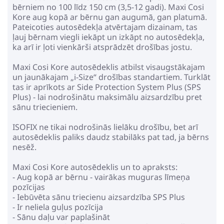
bērniem no 100 līdz 150 cm (3,5-12 gadi). Maxi Cosi
Kore aug kopā ar bērnu gan augumā, gan platumā.
Pateicoties autosēdekļa atvērtajam dizainam, tas
ļauj bērnam viegli iekāpt un izkāpt no autosēdekļa,
ka arī ir ļoti vienkārši atsprādzēt drošības jostu.
Maxi Cosi Kore autosēdeklis atbilst visaugstākajam
un jaunākajam „i-Size“ drošības standartiem. Turklāt
tas ir aprīkots ar Side Protection System Plus (SPS
Plus) - lai nodrošinātu maksimālu aizsardzību pret
sānu triecieniem.
ISOFIX ne tikai nodrošinās lielāku drošību, bet arī
autosēdeklis paliks daudz stabilāks pat tad, ja bērns
nesēž.
Maxi Cosi Kore autosēdeklis un to apraksts:
- Aug kopā ar bērnu - vairākas muguras līmeņa
pozīcijas
- Iebūvēta sānu triecienu aizsardzība SPS Plus
- Ir neliela guļus pozīcija
- Sānu daļu var paplašināt