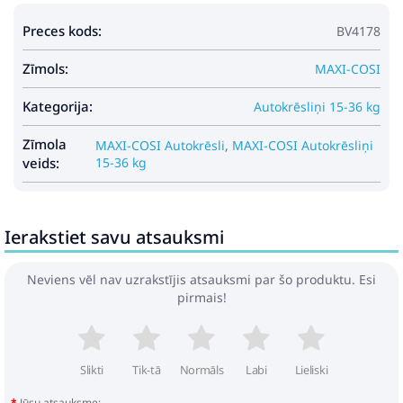
Jums nav piemērots. Kore i-Size var uzstādīt arī tikai
Preces kods:
BV4178
ar drošības jostas palīdzību.
Zīmols:
MAXI-COSI
Kategorija:
Autokrēsliņi 15-36 kg
Zīmola
MAXI-COSI Autokrēsli
,
MAXI-COSI Autokrēsliņi
veids:
15-36 kg
Ierakstiet savu atsauksmi
Neviens vēl nav uzrakstījis atsauksmi par šo produktu. Esi
pirmais!
Slikti
Tik-tā
Normāls
Labi
Lieliski
Jūsu atsauksme: