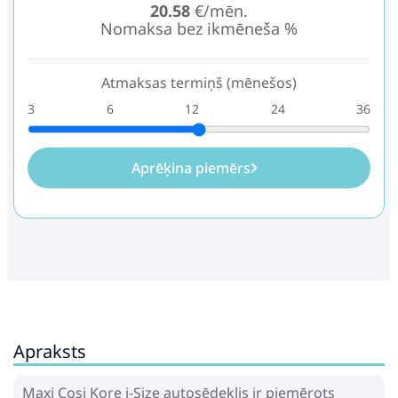
20.58
€/mēn.
Nomaksa bez ikmēneša %
Atmaksas termiņš (mēnešos)
3
6
12
24
36
Aprēķina piemērs
Apraksts
Maxi Cosi Kore i-Size autosēdeklis ir piemērots