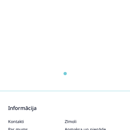
Informācija
Kontakti
Zīmoli
Par mums
Apmaksa un piegāde