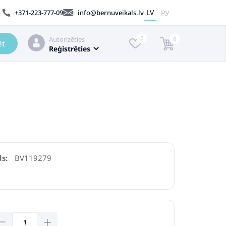
LV
РУ
+371-223-777-09
info@bernuveikals.lv
Autorizēties
0
0
ēt
Reģistrēties
s:
BV119279