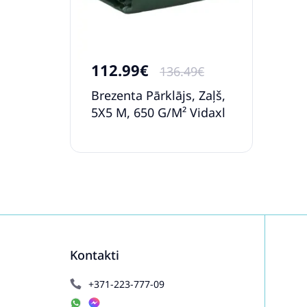
112.99€
136.49€
Brezenta Pārklājs, Zaļš,
5X5 M, 650 G/M² Vidaxl
Kontakti
+371-223-777-09