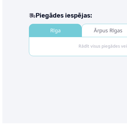
Piegādes iespējas:
Rīga
Ārpus Rīgas
Rādīt visus piegādes ve