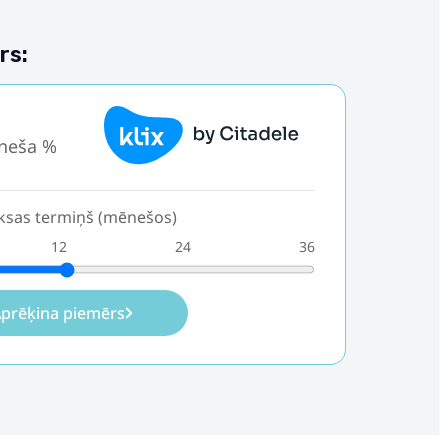
rs:
neša %
sas termiņš (mēnešos)
12
24
36
prēķina piemērs