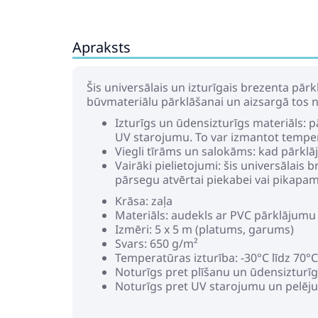
Apraksts
Šis universālais un izturīgais brezenta pār
būvmateriālu pārklāšanai un aizsargā tos n
Izturīgs un ūdensizturīgs materiāls: p
UV starojumu. To var izmantot tempera
Viegli tīrāms un salokāms: kad pārklāj
Vairāki pielietojumi: šis universālais
pārsegu atvērtai piekabei vai pikapa
Krāsa: zaļa
Materiāls: audekls ar PVC pārklājumu
Izmēri: 5 x 5 m (platums, garums)
Svars: 650 g/m²
Temperatūras izturība: -30°C līdz 70°C
Noturīgs pret plīšanu un ūdensizturī
Noturīgs pret UV starojumu un pelē