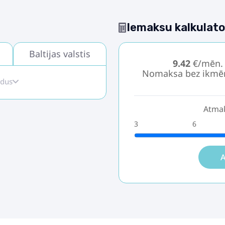
Iemaksu kalkulato
Baltijas valstis
9.42
€/mēn.
Nomaksa bez ikmē
idus
Atmak
3
6
A