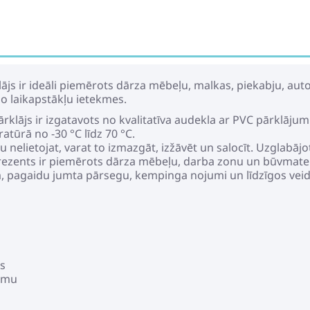
klājs ir ideāli piemērots dārza mēbeļu, malkas, piekabju, au
o laikapstākļu ietekmes.
ārklājs ir izgatavots no kvalitatīva audekla ar PVC pārklājum
tūrā no -30 °C līdz 70 °C.
u nelietojat, varat to izmazgāt, izžāvēt un salocīt. Uzglabāj
 brezents ir piemērots dārza mēbeļu, darba zonu un būvmater
m, pagaidu jumta pārsegu, kempinga nojumi un līdzīgos veid
gs
jumu