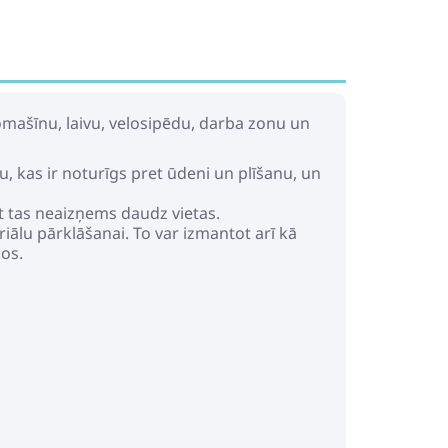
tomašīnu, laivu, velosipēdu, darba zonu un
u, kas ir noturīgs pret ūdeni un plīšanu, un
ot tas neaizņems daudz vietas.
iālu pārklāšanai. To var izmantot arī kā
os.