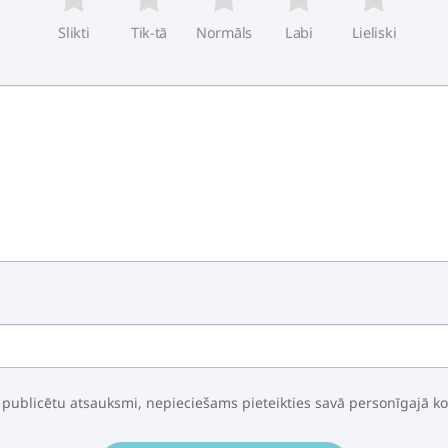
Slikti
Tik-tā
Normāls
Labi
Lieliski
 publicētu atsauksmi, nepieciešams pieteikties savā personīgajā k