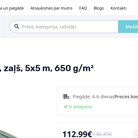
a un piegāde
Atsauksmes par mums
FAQ
Blogs
Kontakti
Mekl
 zaļš, 5x5 m, 650 g/m²
Piegāde: 4-6 dienas
Preces kod
Ir pieejams
112.99€
136.49€